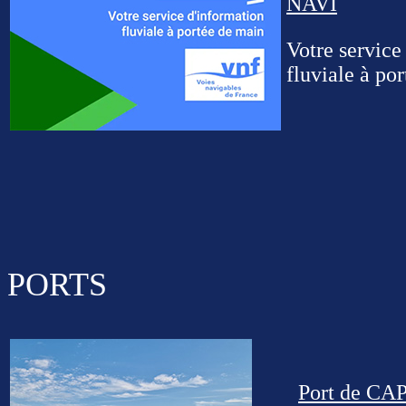
NAVI
Votre service
fluviale à po
PORTS
Port de C