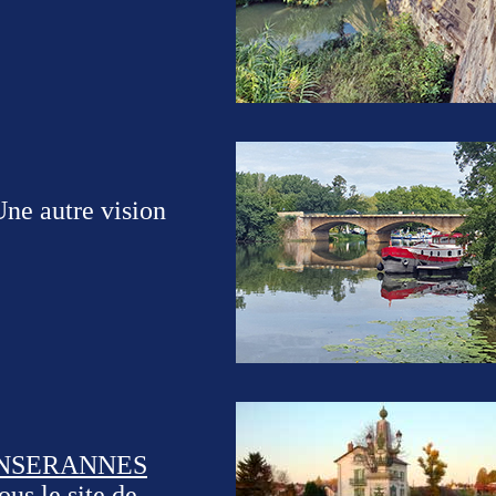
ne autre vision
ONSERANNES
us le site de