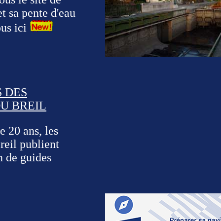
t sa pente d'eau
us ici
S DES
DU BREIL
e 20 ans, les
reil publient
n de guides