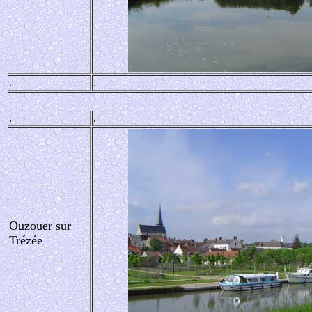
.
.
.
.
Ouzouer sur
Trézée