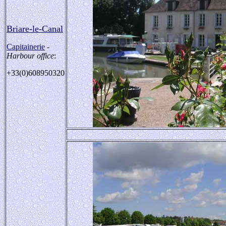
Briare-le-Canal
Capitainerie
-
Harbour office
:
+33(0)608950320