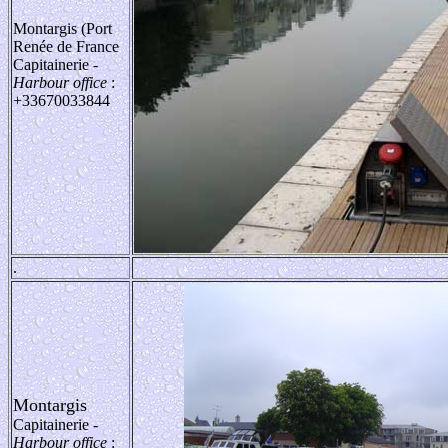
Montargis (Port
Renée de France
Capitainerie
-
Harbour office
:
+33670033844
.
Montargis
Capitainerie
-
Harbour office
: