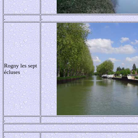
.
.
Rogny les sept
écluses
.
.